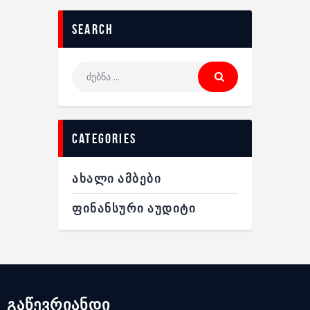
search
categories
ᲐᲮᲐᲚᲘ ᲐᲛᲑᲔᲑᲘ
ᲤᲘᲜᲐᲜᲡᲣᲠᲘ ᲐᲣᲓᲘᲢᲘ
გაწევრიანდი