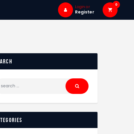
0
Login or
Register
earch
ategories