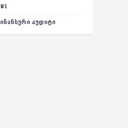
EWS
ᲘᲜᲐᲜᲡᲣᲠᲘ ᲐᲣᲓᲘᲢᲘ