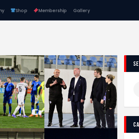
About Us
my
Shop
Membership
Gallery
Teams
FC GAGRA
Academy
FC gagra
Shop
Membership
Gallery
s
c