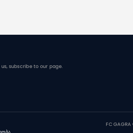
us, subscribe to our page.
FC GAGRA ©
ლობა