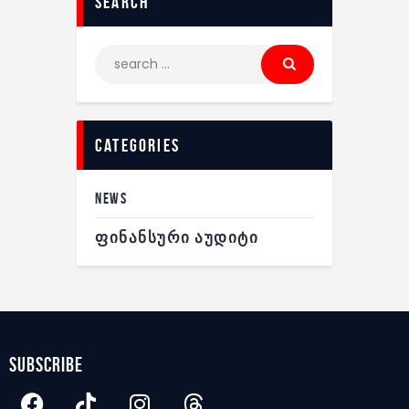
search
categories
NEWS
ᲤᲘᲜᲐᲜᲡᲣᲠᲘ ᲐᲣᲓᲘᲢᲘ
subscribe