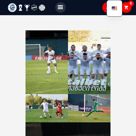
0
FC GAGRA
FC gagra
About Us
Teams
Academy
Shop
Membership
Gallery