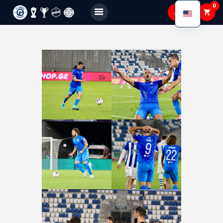
0
FC GAGRA
FC gagra
About Us
Teams
Academy
Shop
Membership
Gallery