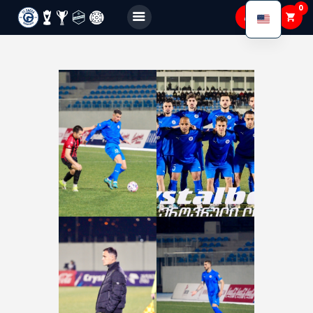
0
FC GAGRA
FC gagra
About Us
Teams
Academy
Shop
Membership
Gallery