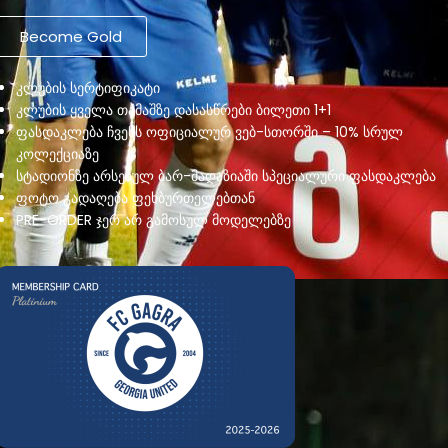
Become Gold
კლუბის სერტიფიკატი
კლუბის ყველა თამაშზე დასასწრები ბილეთი 1+1
ფასდაკლება ჩვენს ოფიციალურ ვებ-სთორში – 10% სრულ
კოლექციაზე
სტადიონზე არსებულ ბარ-მაღაზიაში სპეციალური ფასდაკლება
ფოტო გადაღება ფეხბურთელებთან
PRE-ORDER ჯერ არ გამოსულ მოდელებზე