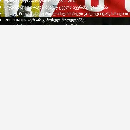
ფასდაკლება პარტნიორებთან – 25%
კლუბის მიერ ორგანიზებულ ყველა ივენთზე დასწრება
ექსკლუზიური აქსესუარი ლიმიტირებული კოლეციიდან, სახელით
PRE-ORDER ჯერ არ გამოსულ მოდელებზე
კლუბის მაისური და ბურთი ხელმოწერით
გაწევრიანდი
იმისთვის, რომ მიიღო ახალი ამბები ჩვენს
შესახებ, გამოიწერე ჩვენი გვერდი
FC GAGRA © 2026. All Rights Reserved.