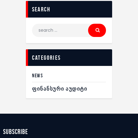
search
categories
NEWS
ᲤᲘᲜᲐᲜᲡᲣᲠᲘ ᲐᲣᲓᲘᲢᲘ
subscribe