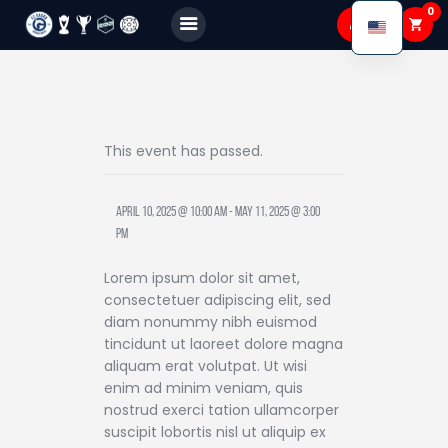
0
FC GAGRA
FC gagra
About Us
This event has passed.
Teams
April 10, 2025 @ 10:00 am
-
May 11, 2025 @ 3:00
Academy
pm
Shop
Lorem ipsum dolor sit amet,
Membership
consectetuer adipiscing elit, sed
diam nonummy nibh euismod
Gallery
tincidunt ut laoreet dolore magna
aliquam erat volutpat. Ut wisi
enim ad minim veniam, quis
nostrud exerci tation ullamcorper
suscipit lobortis nisl ut aliquip ex