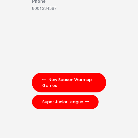
Phone
8001234567
New Season Warmup
Games
Super Junior League