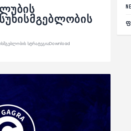
N
კლუბის
სუხისმგებლობის
Ფ
ისმგებლობის სტრატეგიაDownload