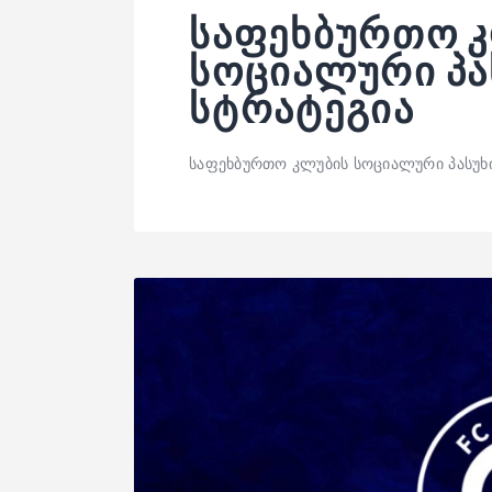
საფეხბურთო 
სოციალური პა
სტრატეგია
საფეხბურთო კლუბის სოციალური პასუხ