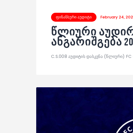
ფინანსური აუდიტი
February 24, 20
წლიური აუდი
ანგარიშგება 20
C.S.008 აუდიტის დასკვნა (წლიური) F