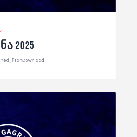
5
ა 2025
igned_11zonDownload