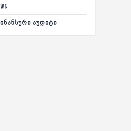
EWS
ᲘᲜᲐᲜᲡᲣᲠᲘ ᲐᲣᲓᲘᲢᲘ