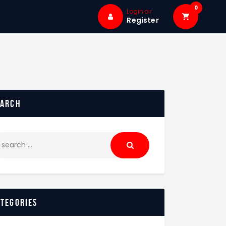
0
Login or
Register
earch
ategories