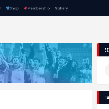
About Us
y
Shop
Membership
Gallery
Teams
FC GAGRA
Academy
FC gagra
Shop
Membership
Gallery
s
c