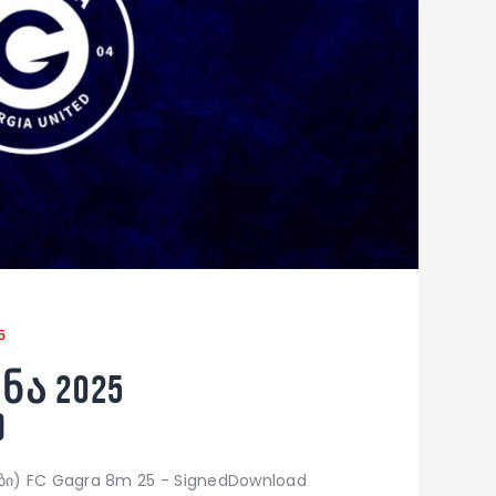
5
ა 2025
)
ბი) FC Gagra 8m 25 - SignedDownload