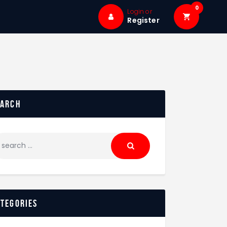
0
Login or
Register
earch
ategories