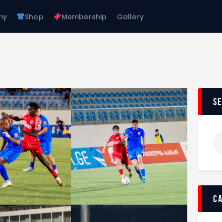
About Us
my
Shop
Membership
Gallery
Teams
FC GAGRA
Academy
FC gagra
Shop
Membership
Gallery
s
c