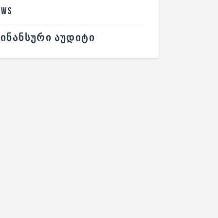
EWS
ᲘᲜᲐᲜᲡᲣᲠᲘ ᲐᲣᲓᲘᲢᲘ