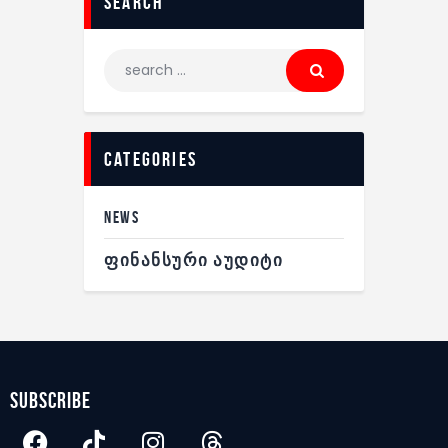
search
categories
NEWS
ᲤᲘᲜᲐᲜᲡᲣᲠᲘ ᲐᲣᲓᲘᲢᲘ
subscribe