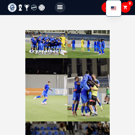
0
FC GAGRA
FC gagra
About Us
Teams
Academy
Shop
Membership
Gallery