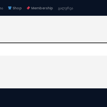
ჩვენ შესახებ
ია
Shop
Membership
გალერეა
გუნდები
FC GAGRA
აკადემია
FC gagra
Shop
Membership
გალერეა