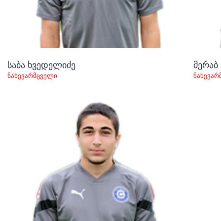
საბა ხვედელიძე
მერაბ
ნახევარმცველი
ნახევარ