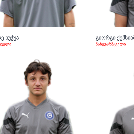
ე ხუჭუა
გიორგი ქუმსი
ცველი
ნახევარმცველი