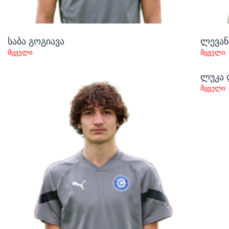
საბა გოგიავა
ლევან
მცველი
მცველი
ლუკა 
მცველი