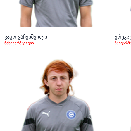
ვაკო ვაჩეიშვილი
ერეკლ
ნახევარმცველი
ნახვარმ