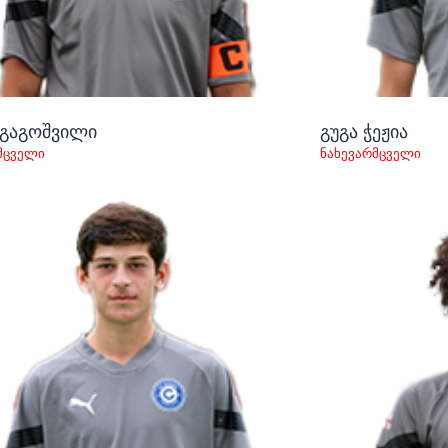
 გაგოშვილი
გუგა ჭეჟია
მცველი
ნახევარმცველი