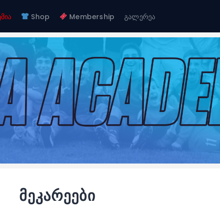
ჩვენ შესახებ
ემია
Shop
Membership
გალერეა
გუნდები
FC GAGRA
აკადემია
FC gagra
Shop
Membership
გალერეა
მეკარეები