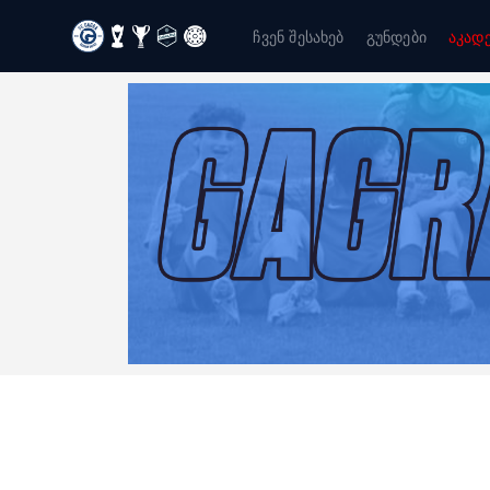
ჩვენ შესახებ
გუნდები
აკად