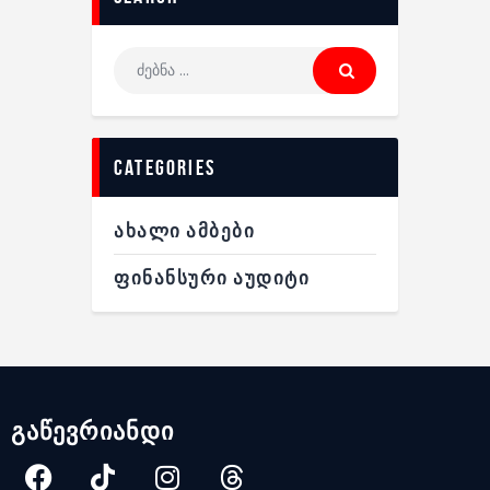
categories
ᲐᲮᲐᲚᲘ ᲐᲛᲑᲔᲑᲘ
ᲤᲘᲜᲐᲜᲡᲣᲠᲘ ᲐᲣᲓᲘᲢᲘ
გაწევრიანდი