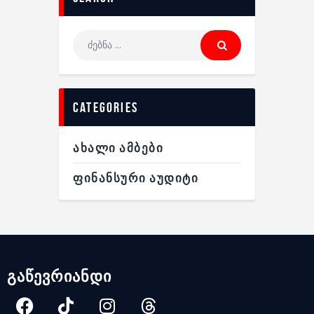
categories
ᲐᲮᲐᲚᲘ ᲐᲛᲑᲔᲑᲘ
ᲤᲘᲜᲐᲜᲡᲣᲠᲘ ᲐᲣᲓᲘᲢᲘ
გაწევრიანდი