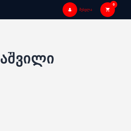
0
შესვლა
დაშვილი