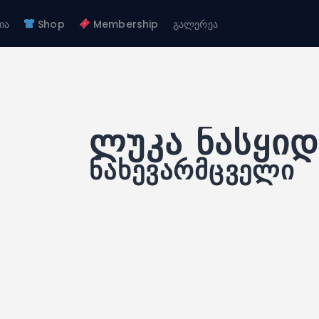
ჩვენ შესახებ
ია
Shop
Membership
გალერეა
გუნდები
FC GAGRA
აკადემია
FC gagra
Shop
Membership
გალერეა
ლუკა ნასყი
ნახევარმცველი