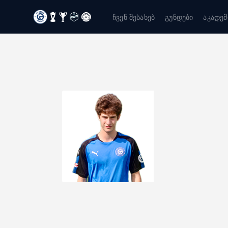
ჩვენ შესახებ
გუნდები
აკადემ