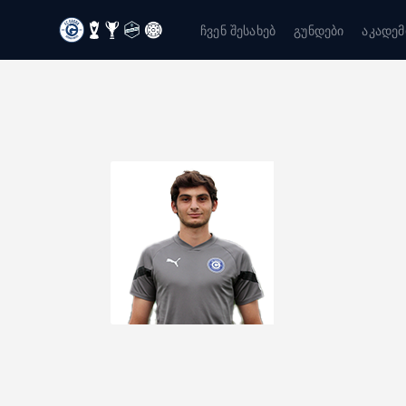
ჩვენ შესახებ
გუნდები
აკადემ