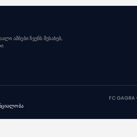
ალი ამბები ჩვენს შესახებ,
დი
FC GAGRA ©
ნციალობა