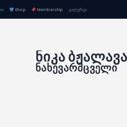
ჩვენ შესახებ
ია
Shop
Membership
გალერეა
გუნდები
FC GAGRA
აკადემია
FC gagra
Shop
Membership
გალერეა
ნიკა ბჟალავ
ნახევარმცველი