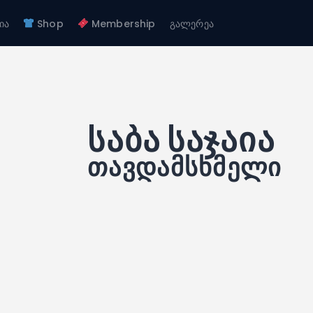
ჩვენ შესახებ
ია
Shop
Membership
გალერეა
გუნდები
FC GAGRA
აკადემია
FC gagra
Shop
Membership
გალერეა
საბა საჯაია
თავდამსხმელი