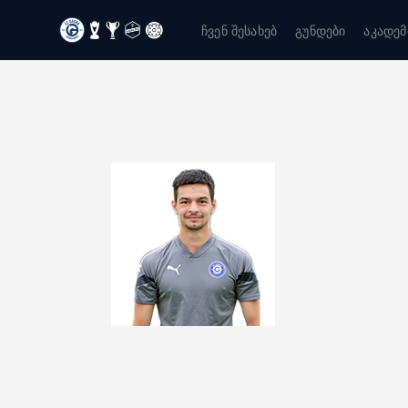
ჩვენ შესახებ
გუნდები
აკადემ