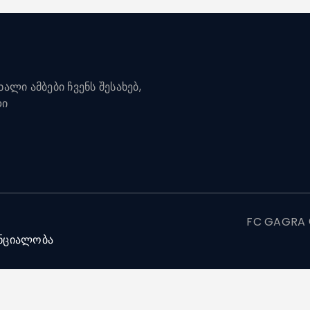
ალი ამბები ჩვენს შესახებ,
დი
FC GAGRA ©
ნციალობა