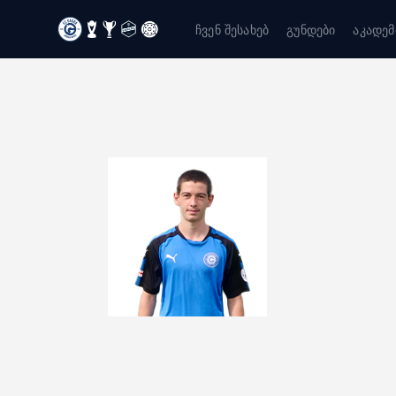
ჩვენ შესახებ
გუნდები
აკადემ