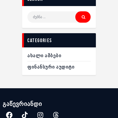
categories
ᲐᲮᲐᲚᲘ ᲐᲛᲑᲔᲑᲘ
ᲤᲘᲜᲐᲜᲡᲣᲠᲘ ᲐᲣᲓᲘᲢᲘ
გაწევრიანდი