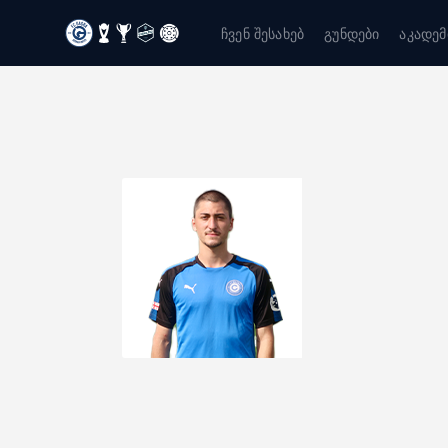
ჩვენ შესახებ
გუნდები
აკადემ