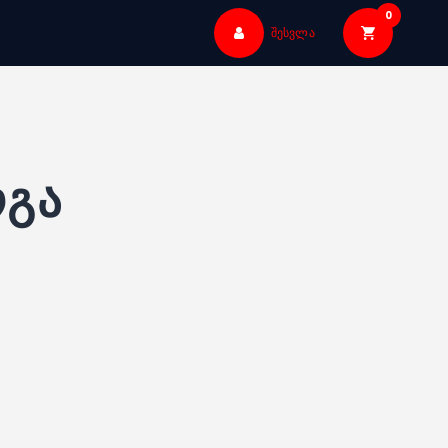
0
შესვლა
ოგა