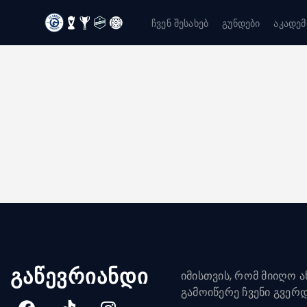
ჩვენ შესახებ
გუნდები
აკადემ
გაწევრიანდი
იმისთვის, რომ მიიღო ახ
გამოიწერე ჩვენი გვერ