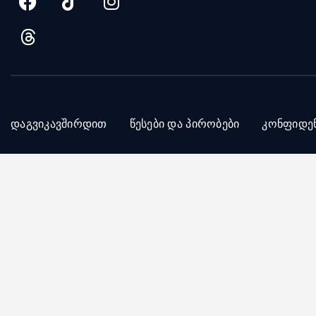
დაგვიკავშირდით
წესები და პირობები
კონფიდე