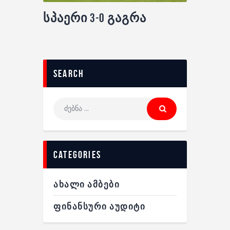
სპაერი 3-0 გაგრა
search
categories
ᲐᲮᲐᲚᲘ ᲐᲛᲑᲔᲑᲘ
ᲤᲘᲜᲐᲜᲡᲣᲠᲘ ᲐᲣᲓᲘᲢᲘ