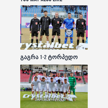
გაგრა 1-2 ტორპედო