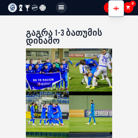
0
FC GAGRA
FC gagra
გაგრა 1-3 ბათუმის
დინამო
ჩვენ შესახებ
გუნდები
აკადემია
Shop
Membership
გალერეა