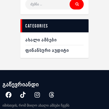
categories
ᲐᲮᲐᲚᲘ ᲐᲛᲑᲔᲑᲘ
ᲤᲘᲜᲐᲜᲡᲣᲠᲘ ᲐᲣᲓᲘᲢᲘ
გაწევრიანდი
იმისთვის, რომ მიიღო ახალი ამბები ჩვენს