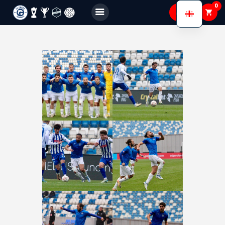
0
FC GAGRA
FC gagra
ჩვენ შესახებ
გუნდები
აკადემია
Shop
Membership
გალერეა