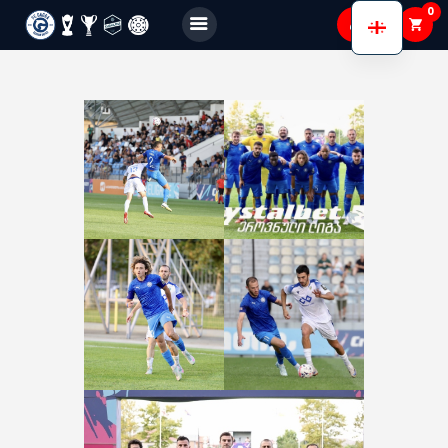
0
FC GAGRA
FC gagra
ჩვენ შესახებ
გუნდები
აკადემია
Shop
Membership
გალერეა