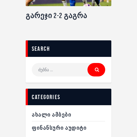
გარეჯი 2-2 გაგრა
search
categories
ᲐᲮᲐᲚᲘ ᲐᲛᲑᲔᲑᲘ
ᲤᲘᲜᲐᲜᲡᲣᲠᲘ ᲐᲣᲓᲘᲢᲘ