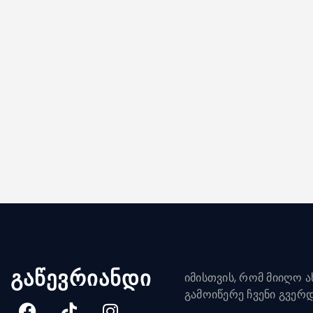
გაწევრიანდი
იმისთვის, რომ მიიღო ახ
გამოიწერე ჩვენი გვერ