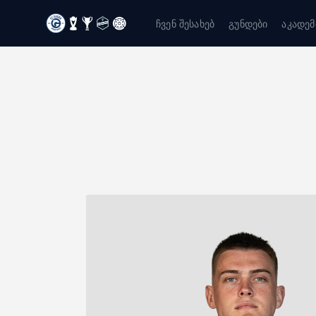
ჩვენ შესახებ
გუნდები
აკადემ