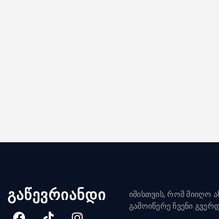
გაწევრიანდი
იმისთვის, რომ მიიღო ახ
გამოიწერე ჩვენი გვერ