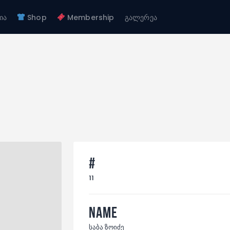
ჩვენ შესახებ
ია
Shop
Membership
გალერეა
გუნდები
FC GAGRA
აკადემია
FC gagra
Shop
Membership
გალერეა
#
11
Name
საბა ზოიძე