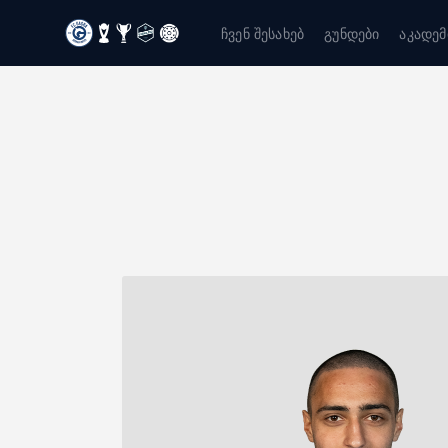
ჩვენ შესახებ
გუნდები
აკადემ