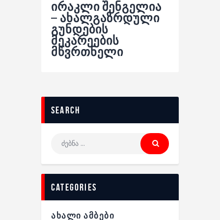
ირაკლი შენგელია
– ახალგაზრდული
გუნდების
მეკარეების
მწვრთნელი
search
categories
ᲐᲮᲐᲚᲘ ᲐᲛᲑᲔᲑᲘ