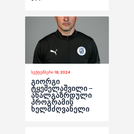
სექტემბერი 18, 2024
გიორგი
ტყეშელაშვილი –
ახალგაზრდული
პროგრამის
ხელმძღვანელი