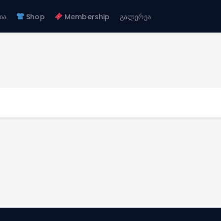
ჩვენ შესახებ
ია
Shop
Membership
გალერეა
გუნდები
FC GAGRA
აკადემია
FC gagra
Shop
Membership
გალერეა