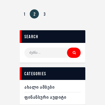
1
2
3
search
categories
ᲐᲮᲐᲚᲘ ᲐᲛᲑᲔᲑᲘ
ᲤᲘᲜᲐᲜᲡᲣᲠᲘ ᲐᲣᲓᲘᲢᲘ