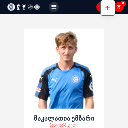
0
FC GAGRA
FC gagra
ჩვენ შესახებ
გუნდები
აკადემია
Shop
Membership
გალერეა
მაკალათია ემზარი
ნახევარმცველი