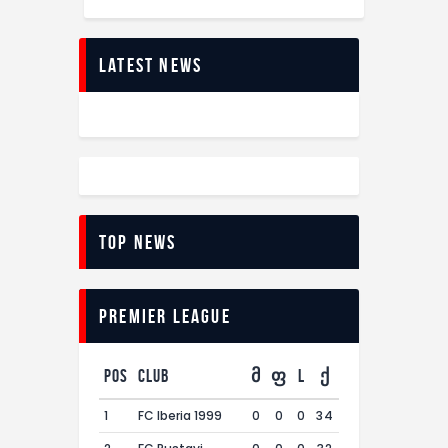
Latest News
Top News
Premier League
Pos
Club
მ
ფ
L
ქ
1
FC Iberia 1999
0
0
0
34