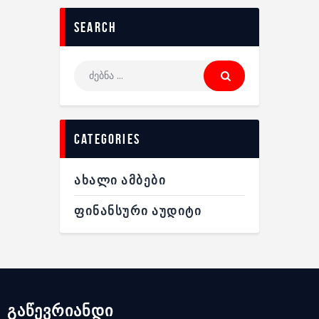
search
categories
ᲐᲮᲐᲚᲘ ᲐᲛᲑᲔᲑᲘ
ᲤᲘᲜᲐᲜᲡᲣᲠᲘ ᲐᲣᲓᲘᲢᲘ
გაწევრიანდი