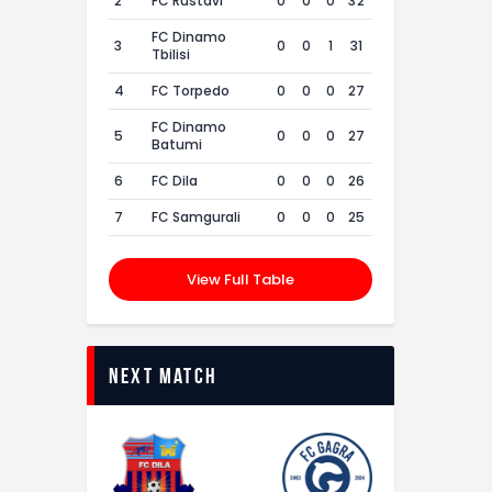
2
FC Rustavi
0
0
0
32
FC Dinamo
3
0
0
1
31
Tbilisi
4
FC Torpedo
0
0
0
27
FC Dinamo
5
0
0
0
27
Batumi
6
FC Dila
0
0
0
26
7
FC Samgurali
0
0
0
25
View Full Table
Next Match